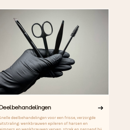
Deelbehandelingen
Snelle deelbehandelingen voor een frisse, verzorgde
uitstraling: wenkbrauwen epileren of harsen en
wimpers en wenkbrauwen verven, strak en passend bij