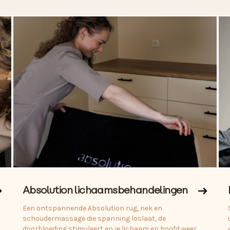
Absolution lichaamsbehandelingen
Een ontspannende Absolution rug, nek en
schoudermassage die spanning loslaat, de
doorbloeding stimuleert en je lichaam en hoofd weer