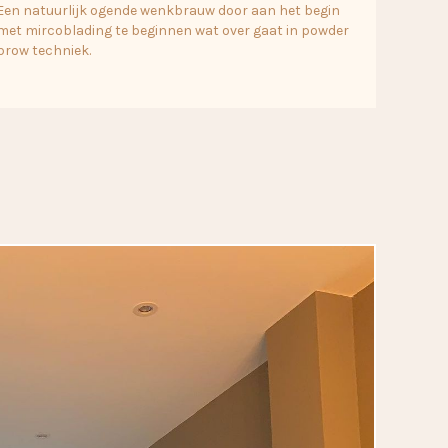
Een natuurlijk ogende wenkbrauw door aan het begin
met mircoblading te beginnen wat over gaat in powder
brow techniek.