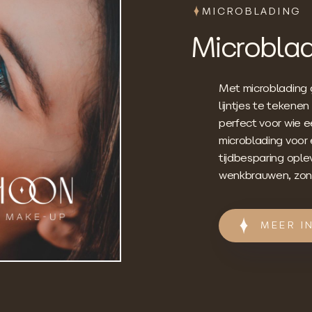
MICROBLADING
Microblad
Met microblading 
lijntjes te tekenen
perfect voor wie e
microblading voor 
tijdbesparing ople
wenkbrauwen, zond
MEER I