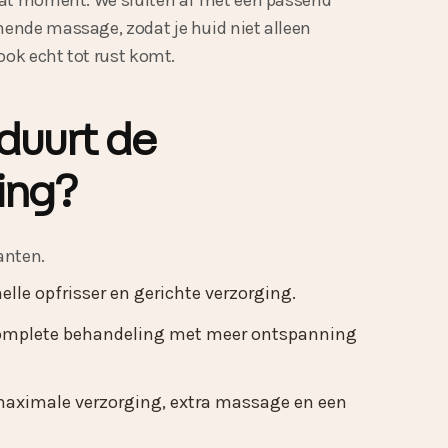
dat moment. We sluiten af met een passend
ende massage, zodat je huid niet alleen
ook echt tot rust komt.
duurt de
ing?
anten.
lle opfrisser en gerichte verzorging.
omplete behandeling met meer ontspanning
maximale verzorging, extra massage en een