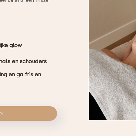
er balans, een frisse
ijke glow
 hals en schouders
ng en ga fris en
EN