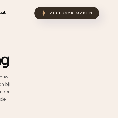
act
AFSPRAAK MAKEN
ng
jouw
n bij
 meer
 de