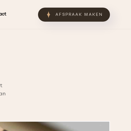
act
AFSPRAAK MAKEN
t
aan