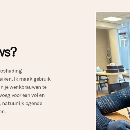
ws?
croshading
eiken. Ik maak gebruik
van je wenkbrauwen te
evoeg voor een vol en
, natuurlijk ogende
en.