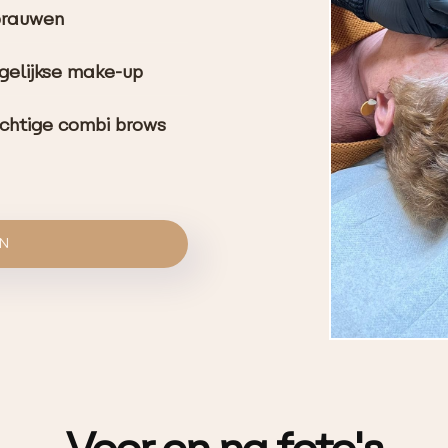
kbrauwen
gelijkse make-up
achtige combi brows
EN